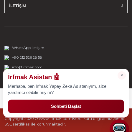
İLETİŞİM
WhatsApp İletişim
+90 212 526 28 58
info@irfmak.com
×
İrfmak Asistan 🤖
Merhaba, ben İrfmak Yapay Zeka Asistanıyım, size
yardımcı olabilir miyim?
Sohbeti Başlat
Copyright 2020 © www.irfmak.com Kredi kartı bilgileriniz 256bit
SSL sertifikası ile korunmaktadır.