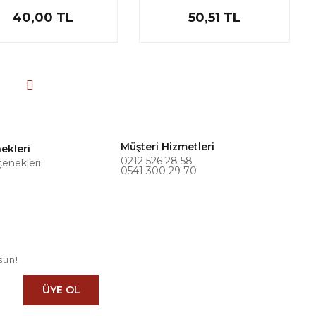
40,00 TL
50,51 TL
Müşteri Hizmetleri
ekleri
0212 526 28 58
çenekleri
0541 300 29 70
sun!
ÜYE OL