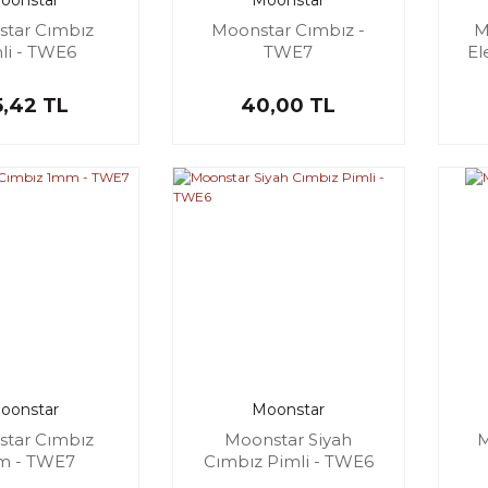
oonstar
Moonstar
tar Cımbız
Moonstar Cımbız -
M
li - TWE6
TWE7
El
,42 TL
40,00 TL
oonstar
Moonstar
tar Cımbız
Moonstar Siyah
M
m - TWE7
Cımbız Pimli - TWE6