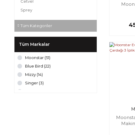
Cetvel
Moons
Sprey
45
Tüm Kategoriler
Tüm Markalar
Moonstar (51)
Blue Bird (22)
Mizzy (14)
Singer (3)
Stronger (2)
M
Moonstar
Makin
İp