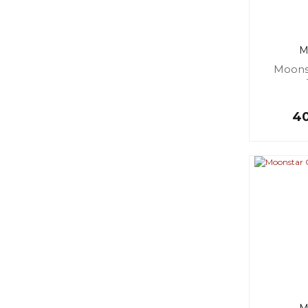
M
Moons
40