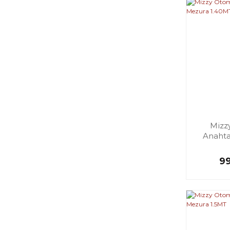
Mizz
Anahta
9