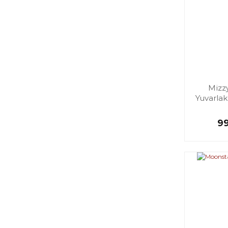
Mizz
Yuvarla
9