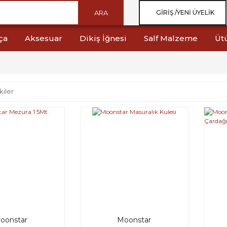
ARA
GIRIŞ /
YENI ÜYELIK
ça
Aksesuar
Dikiş İğnesi
Salf Malzeme
Üt
kiler
oonstar
Moonstar