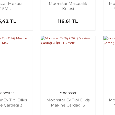
tar Mezura
Moonstar Masuralık
Moo
1.5Mt.
Kulesi
,42 TL
116,61 TL
oonstar
Moonstar
 Ev Tipi Dikiş
Moonstar Ev Tipi Dikiş
Moo
e Çardağı 3
Makine Çardağı 3
likli Mavi
İplikli Kırmızı