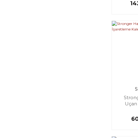
14
S
Stron
Uçan 
Kal
60