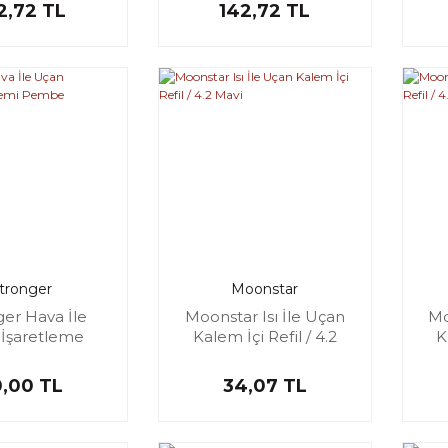
2,72 TL
142,72 TL
tronger
Moonstar
ger Hava İle
Moonstar Isı İle Uçan
Mo
İşaretleme
Kalem İçi Refil / 4.2
K
emi Pembe
Mavi
,00 TL
34,07 TL