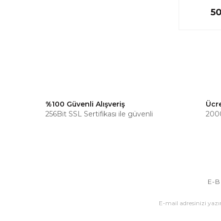
5
%100 Güvenli Alışveriş
Ücr
256Bit SSL Sertifikası ile güvenli
2000
E-B