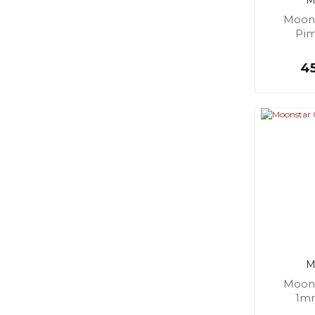
M
Moons
Pim
45
M
Moons
1m