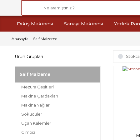
Dikiş Makinesi
Sanayi Makinesi
Yedek Par
Anasayfa
Salf Malzeme
Ürün Grupları
Stokta
Salf Malzeme
Mezura Çeşitleri
Makine Çardakları
Makina Yağları
Sökücüler
Uçan Kalemler
Cımbız
M