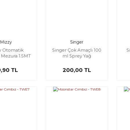
Mizzy
Singer
y Otomatik
Singer Çok Amaçlı 100
S
k Mezura 1.5MT
ml Sprey Yağ
9,90 TL
200,00 TL