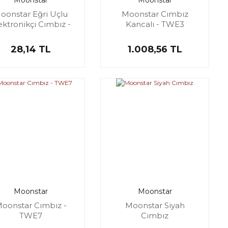
Moonstar
Moonstar
oonstar Eğri Uçlu
Moonstar Cımbız
ektronikçi Cımbız -
Kancalı - TWE3
TS-15
28,14 TL
1.008,56 TL
Moonstar
Moonstar
oonstar Cımbız -
Moonstar Siyah
TWE7
Cımbız