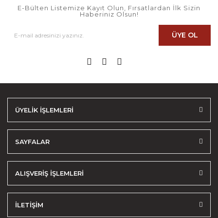
E-Bülten Listemize Kayıt Olun, Fırsatlardan İlk Sizin
Haberiniz Olsun!
ÜYE OL
ÜYELİK İŞLEMLERİ
SAYFALAR
ALIŞVERİŞ İŞLEMLERİ
İLETİŞİM