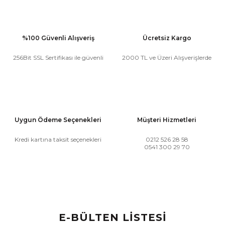
%100 Güvenli Alışveriş
Ücretsiz Kargo
256Bit SSL Sertifikası ile güvenli
2000 TL ve Üzeri Alışverişlerde
Uygun Ödeme Seçenekleri
Müşteri Hizmetleri
Kredi kartına taksit seçenekleri
0212 526 28 58
0541 300 29 70
E-BÜLTEN LİSTESİ