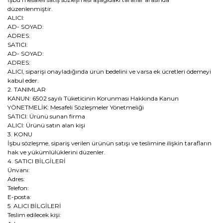
düzenlenmiştir.
ALICI:
AD- SOYAD:
ADRES:
SATICI:
AD- SOYAD:
ADRES:
ALICI, siparişi onayladığında ürün bedelini ve varsa ek ücretleri ödemeyi
kabul eder.
2. TANIMLAR
KANUN: 6502 sayılı Tüketicinin Korunması Hakkında Kanun
YÖNETMELİK: Mesafeli Sözleşmeler Yönetmeliği
SATICI: Ürünü sunan firma
ALICI: Ürünü satın alan kişi
3. KONU
İşbu sözleşme, sipariş verilen ürünün satışı ve teslimine ilişkin tarafların
hak ve yükümlülüklerini düzenler.
4. SATICI BİLGİLERİ
Ünvanı:
Adres:
Telefon:
E-posta:
5. ALICI BİLGİLERİ
Teslim edilecek kişi: