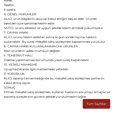
Adres:
Telefon:
E-posta:
6. GENEL HÜKÜMLER
ALICI, ürün bilgilerini okuyup kabul ettiğini beyan eder. Ürünler
belirtilen süre içerisinde teslim edilir.
SATICI, ürünü eksiksiz ve uygun şekilde teslim etmekle yükümlüdür.
7. CAYMA HAKKI
ALICI, ürünü teslim aldıktan sonra 14 gün içinde cayma hakkını
kullanabilir. Bu süreç mesafeli satış sözleşmesi kapsamında yürütülür.
8. CAYMA HAKKI KULLANILAMAYACAK ÜRÜNLER
Bazı ürünlerin iadesi mümkün değildir.
9. TEMERRÜT HALİ
Ödeme yapılmaması durumunda yasal süreç başlatılabilir.
10. YETKİLİ MAHKEME
Uyuşmazlıklarda ilgili mahkemeler yetkilidir.
11. YÜRÜRLÜK
ALICI, siparişi tamamladığında bu mesafeli satış sözleşmesi şartlarını
kabul etmiş sayılır.
SONUÇ
İrfmak mesafeli satış sözleşmesi, kullanıcı haklarını korumayı amaçlar ve
alışveriş süreçlerinin güvenli şekilde yürütülmesini sağlar.
Tüm Sayfalar