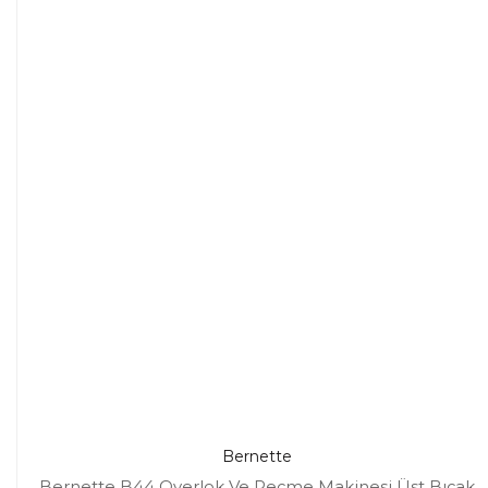
Bernette
Bernette B44 Overlok Ve Reçme Makinesi Üst Bıçak