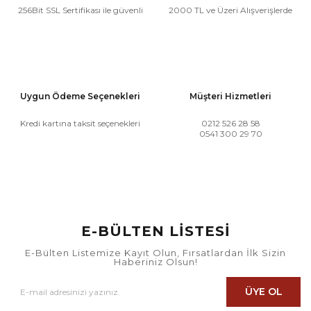
256Bit SSL Sertifikası ile güvenli
2000 TL ve Üzeri Alışverişlerde
Uygun Ödeme Seçenekleri
Müşteri Hizmetleri
Kredi kartına taksit seçenekleri
0212 526 28 58
0541 300 29 70
E-BÜLTEN LİSTESİ
E-Bülten Listemize Kayıt Olun, Fırsatlardan İlk Sizin
Haberiniz Olsun!
ÜYE OL