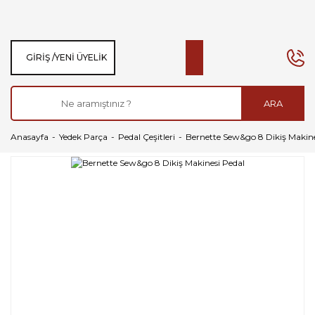
GIRIŞ /
YENI ÜYELIK
ARA
Anasayfa
Yedek Parça
Pedal Çeşitleri
Bernette Sew&go 8 Dikiş Makine