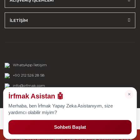
ALIŞVERİŞ İŞLEMLERİ
İLETİŞİM
WhatsApp İletişim
+90 212 526 28 58
info@irfmak.com
×
İrfmak Asistan 🤖
Merhaba, ben İrfmak Yapay Zeka Asistanıyım, size
yardımcı olabilir miyim?
Sohbeti Başlat