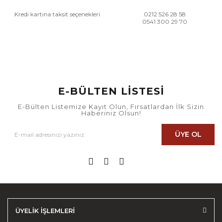
Kredi kartına taksit seçenekleri
0212 526 28 58
0541 300 29 70
E-BÜLTEN LİSTESİ
E-Bülten Listemize Kayıt Olun, Fırsatlardan İlk Sizin
Haberiniz Olsun!
ÜYE OL
ÜYELİK İŞLEMLERİ