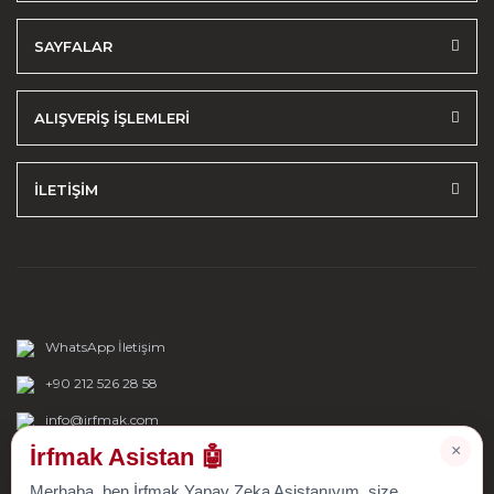
SAYFALAR
ALIŞVERİŞ İŞLEMLERİ
İLETİŞİM
WhatsApp İletişim
+90 212 526 28 58
info@irfmak.com
×
İrfmak Asistan 🤖
Merhaba, ben İrfmak Yapay Zeka Asistanıyım, size