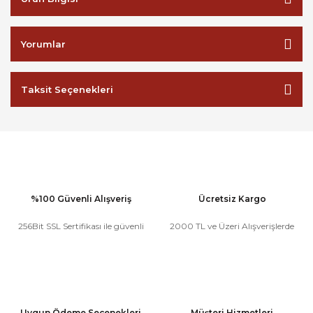
Yorumlar
Taksit Seçenekleri
%100 Güvenli Alışveriş
Ücretsiz Kargo
256Bit SSL Sertifikası ile güvenli
2000 TL ve Üzeri Alışverişlerde
Uygun Ödeme Seçenekleri
Müşteri Hizmetleri