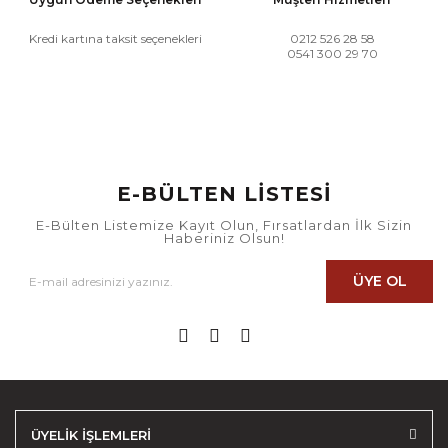
Kredi kartına taksit seçenekleri
0212 526 28 58
0541 300 29 70
E-BÜLTEN LİSTESİ
E-Bülten Listemize Kayıt Olun, Fırsatlardan İlk Sizin
Haberiniz Olsun!
ÜYE OL
ÜYELİK İŞLEMLERİ