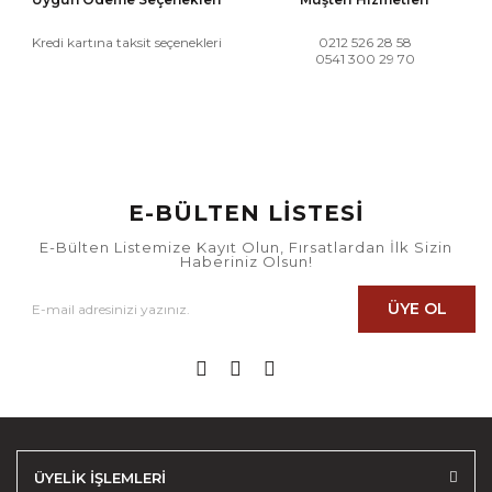
Kredi kartına taksit seçenekleri
0212 526 28 58
0541 300 29 70
E-BÜLTEN LİSTESİ
E-Bülten Listemize Kayıt Olun, Fırsatlardan İlk Sizin
Haberiniz Olsun!
ÜYE OL
ÜYELİK İŞLEMLERİ