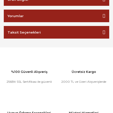
Yorumlar
Taksit Seçenekleri
%100 Güvenli Alışveriş
Ücretsiz Kargo
256Bit SSL Sertifikası ile güvenli
2000 TL ve Üzeri Alışverişlerde
Uygun Ödeme Seçenekleri
Müşteri Hizmetleri