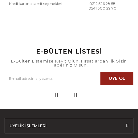
Kredi kartına taksit seçenekleri
0212 526 28 58
0541 300 29 70
E-BÜLTEN LİSTESİ
E-Bülten Listemize Kayıt Olun, Fırsatlardan İlk Sizin
Haberiniz Olsun!
ÜYE OL
ÜYELİK İŞLEMLERİ