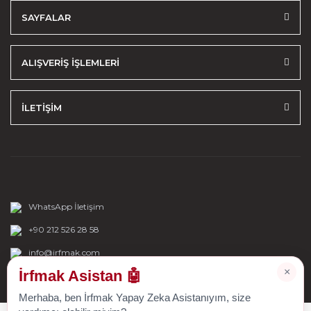
SAYFALAR
ALIŞVERİŞ İŞLEMLERİ
İLETİŞİM
WhatsApp İletişim
+90 212 526 28 58
info@irfmak.com
×
İrfmak Asistan 🤖
Merhaba, ben İrfmak Yapay Zeka Asistanıyım, size