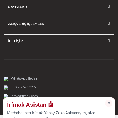
SAYFALAR
ALIŞVERİŞ İŞLEMLERİ
İLETİŞİM
WhatsApp İletişim
+90 212 526 28 58
info@irfmak.com
×
İrfmak Asistan 🤖
Merhaba, ben İrfmak Yapay Zeka Asistanıyım, size