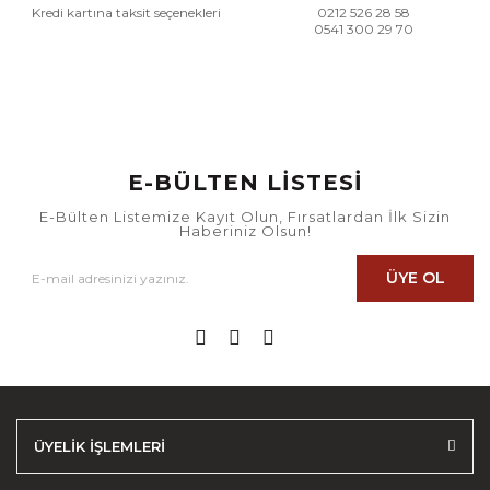
Kredi kartına taksit seçenekleri
0212 526 28 58
0541 300 29 70
E-BÜLTEN LİSTESİ
E-Bülten Listemize Kayıt Olun, Fırsatlardan İlk Sizin
Haberiniz Olsun!
ÜYE OL
ÜYELİK İŞLEMLERİ