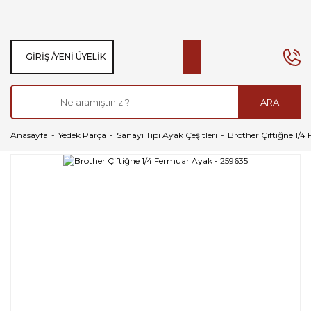
GIRIŞ /
YENI ÜYELIK
ARA
Anasayfa
Yedek Parça
Sanayi Tipi Ayak Çeşitleri
Brother Çiftiğne 1/4