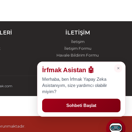
LERİ
İLETİŞİM
İletişim
t
İletişim Formu
Havale Bildirim Formu
×
İrfmak Asistan 🤖
Merhaba, ben İrfmak Yapay Zeka
Asistanıyım, size yardımcı olabilir
mak.com
miyim?
Sohbeti Başlat
korunmaktadır.