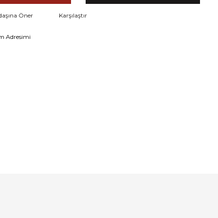
daşına Öner
Karşılaştır
m Adresimi