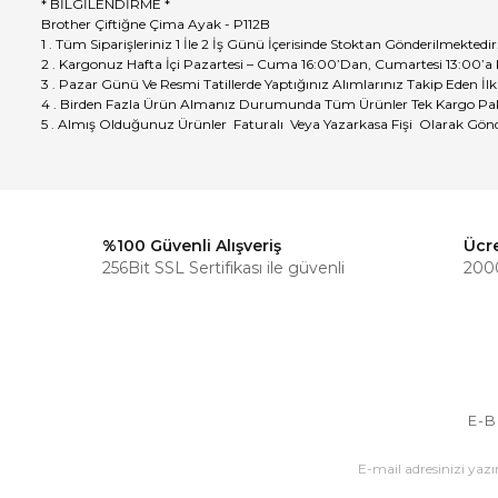
* BİLGİLENDİRME *
Brother Çiftiğne Çima Ayak - P112B
1 . Tüm Siparişleriniz 1 İle 2 İş Günü İçerisinde Stoktan Gönderilmektedir
2 . Kargonuz Hafta İçi Pazartesi – Cuma 16:00’Dan, Cumartesi 13:00’a
3 . Pazar Günü Ve Resmi Tatillerde Yaptığınız Alımlarınız Takip Eden İlk
4 . Birden Fazla Ürün Almanız Durumunda Tüm Ürünler Tek Kargo Pak
5 . Almış Olduğunuz Ürünler Faturalı Veya Yazarkasa Fişi Olarak Gönd
%100 Güvenli Alışveriş
Ücr
256Bit SSL Sertifikası ile güvenli
2000
E-B