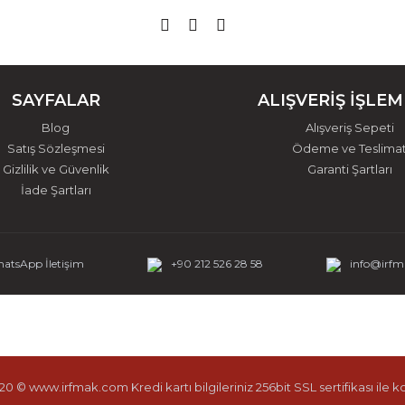
SAYFALAR
ALIŞVERİŞ İŞLEM
Blog
Alışveriş Sepeti
Satış Sözleşmesi
Ödeme ve Teslima
Gizlilik ve Güvenlik
Garanti Şartları
İade Şartları
atsApp İletişim
+90 212 526 28 58
info@irf
0 © www.irfmak.com Kredi kartı bilgileriniz 256bit SSL sertifikası ile 