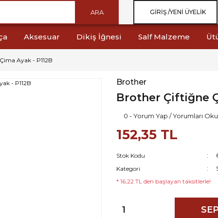
ARA
GIRIŞ /
YENI ÜYELIK
ça
Aksesuar
Dikiş İğnesi
Salf Malzeme
Üt
 Çima Ayak - P112B
Brother
Brother Çiftiğne 
0 - Yorum Yap / Yorumları Oku
152,35 TL
Stok Kodu
Kategori
* 16,22 TL den başlayan taksitlerle!
SEP