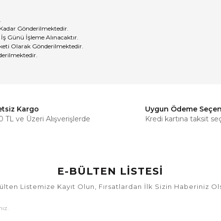
.
 Kadar Gönderilmektedir.
 İş Günü İşleme Alınacaktır.
eti Olarak Gönderilmektedir.
erilmektedir.
etsiz Kargo
Uygun Ödeme Seçen
Bu ürüne ilk yorumu siz yapın!
 TL ve Üzeri Alışverişlerde
Kredi kartına taksit se
Yorum Yaz
E-BÜLTEN LİSTESİ
ülten Listemize Kayıt Olun, Fırsatlardan İlk Sizin Haberiniz Ol