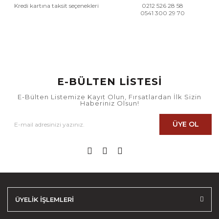
Kredi kartına taksit seçenekleri
0212 526 28 58
0541 300 29 70
E-BÜLTEN LİSTESİ
E-Bülten Listemize Kayıt Olun, Fırsatlardan İlk Sizin
Haberiniz Olsun!
ÜYE OL
ÜYELİK İŞLEMLERİ