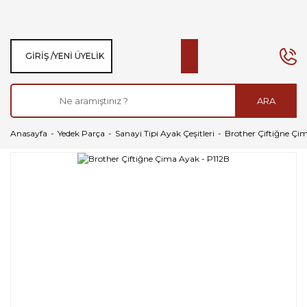
GIRIŞ /
YENI ÜYELIK
ARA
Anasayfa
Yedek Parça
Sanayi Tipi Ayak Çeşitleri
Brother Çiftiğne Çi