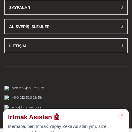
SAYFALAR
ALIŞVERİŞ İŞLEMLERİ
İLETİŞİM
WhatsApp İletişim
+90 212 526 28 58
info@irfmak.com
×
İrfmak Asistan 🤖
Merhaba, ben İrfmak Yapay Zeka Asistanıyım, size