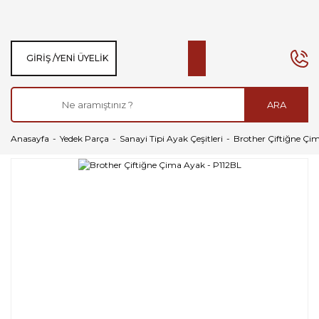
GIRIŞ /
YENI ÜYELIK
ARA
Anasayfa
Yedek Parça
Sanayi Tipi Ayak Çeşitleri
Brother Çiftiğne Çi