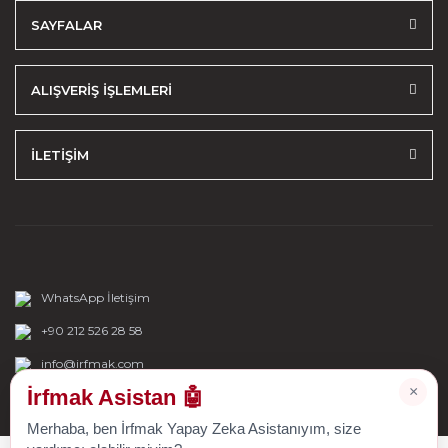
SAYFALAR
ALIŞVERİŞ İŞLEMLERİ
İLETİŞİM
WhatsApp İletişim
+90 212 526 28 58
info@irfmak.com
×
İrfmak Asistan 🤖
Merhaba, ben İrfmak Yapay Zeka Asistanıyım, size