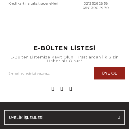
Kredi kartına taksit seçenekleri
0212 526 28 58
0541 300 29 70
E-BÜLTEN LİSTESİ
E-Bülten Listemize Kayıt Olun, Fırsatlardan İlk Sizin
Haberiniz Olsun!
ÜYE OL
ÜYELİK İŞLEMLERİ