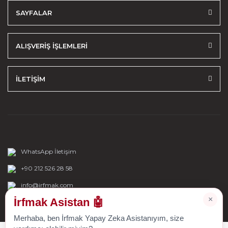
SAYFALAR
ALIŞVERİŞ İŞLEMLERİ
İLETİŞİM
WhatsApp İletişim
+90 212 526 28 58
info@irfmak.com
×
İrfmak Asistan 🤖
Merhaba, ben İrfmak Yapay Zeka Asistanıyım, size