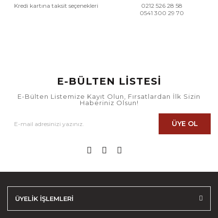
Kredi kartına taksit seçenekleri
0212 526 28 58
0541 300 29 70
E-BÜLTEN LİSTESİ
E-Bülten Listemize Kayıt Olun, Fırsatlardan İlk Sizin
Haberiniz Olsun!
ÜYE OL
ÜYELİK İŞLEMLERİ