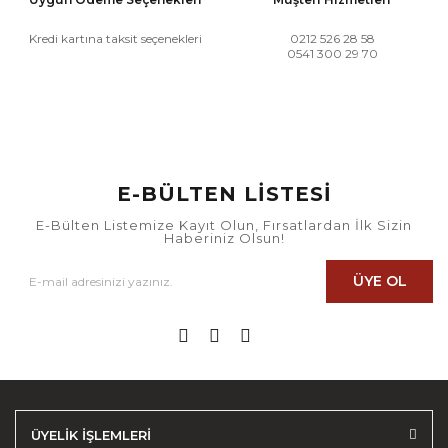
Kredi kartına taksit seçenekleri
0212 526 28 58
0541 300 29 70
E-BÜLTEN LİSTESİ
E-Bülten Listemize Kayıt Olun, Fırsatlardan İlk Sizin
Haberiniz Olsun!
ÜYE OL
ÜYELİK İŞLEMLERİ