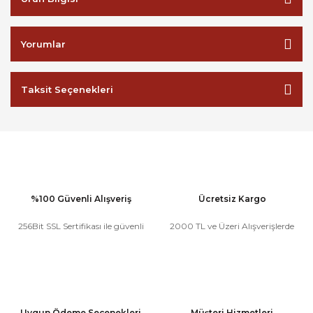
Yorumlar
Taksit Seçenekleri
%100 Güvenli Alışveriş
Ücretsiz Kargo
256Bit SSL Sertifikası ile güvenli
2000 TL ve Üzeri Alışverişlerde
Uygun Ödeme Seçenekleri
Müşteri Hizmetleri