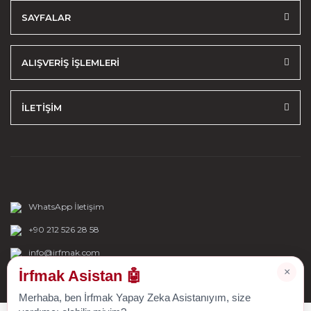
SAYFALAR
ALIŞVERİŞ İŞLEMLERİ
İLETİŞİM
WhatsApp İletişim
+90 212 526 28 58
info@irfmak.com
×
İrfmak Asistan 🤖
Merhaba, ben İrfmak Yapay Zeka Asistanıyım, size