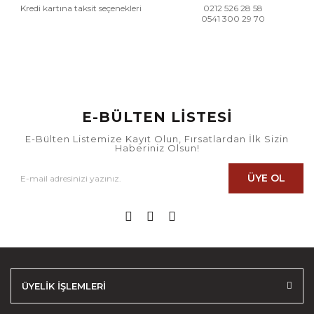
Kredi kartına taksit seçenekleri
0212 526 28 58
0541 300 29 70
E-BÜLTEN LİSTESİ
E-Bülten Listemize Kayıt Olun, Fırsatlardan İlk Sizin
Haberiniz Olsun!
ÜYE OL
ÜYELİK İŞLEMLERİ