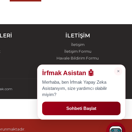
LERİ
İLETİŞİM
İletişim
t
İletişim Formu
Havale Bildirim Formu
×
İrfmak Asistan 🤖
Merhaba, ben İrfmak Yapay Zeka
Asistanıyım, size yardımcı olabilir
mak.com
miyim?
Sohbeti Başlat
korunmaktadır.