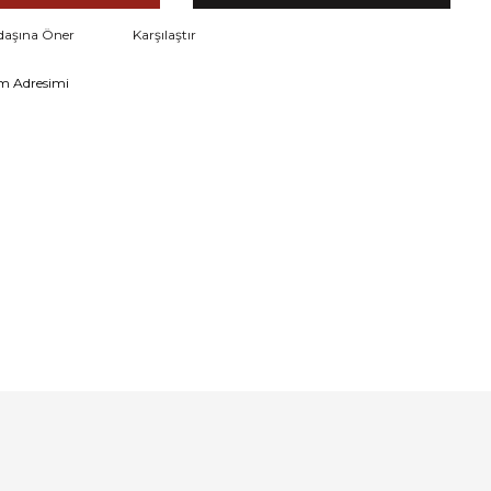
daşına Öner
Karşılaştır
m Adresimi