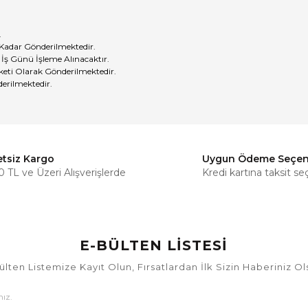
.
 Kadar Gönderilmektedir.
 İş Günü İşleme Alınacaktır.
eti Olarak Gönderilmektedir.
erilmektedir.
etsiz Kargo
Uygun Ödeme Seçen
Bu ürüne ilk yorumu siz yapın!
 TL ve Üzeri Alışverişlerde
Kredi kartına taksit se
Yorum Yaz
E-BÜLTEN LİSTESİ
ülten Listemize Kayıt Olun, Fırsatlardan İlk Sizin Haberiniz Ol