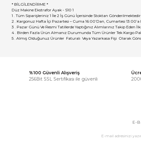
* BİLGİLENDİRME *
Düz Makine Ekstrafor Ayak - S10 1
1 . Tüm Siparişleriniz 1 İle 2 İş Günü İçerisinde Stoktan Gönderilmektedir
2 . Kargonuz Hafta İçi Pazartesi – Cuma 16:00’Dan, Cumartesi 13:00’a
3 . Pazar Günü Ve Resmi Tatillerde Yaptığınız Alımlarınız Takip Eden İlk
4 . Birden Fazla Ürün Almanız Durumunda Tüm Ürünler Tek Kargo Pak
5 . Almış Olduğunuz Ürünler Faturalı Veya Yazarkasa Fişi Olarak Gönd
%100 Güvenli Alışveriş
Ücr
256Bit SSL Sertifikası ile güvenli
2000
E-B