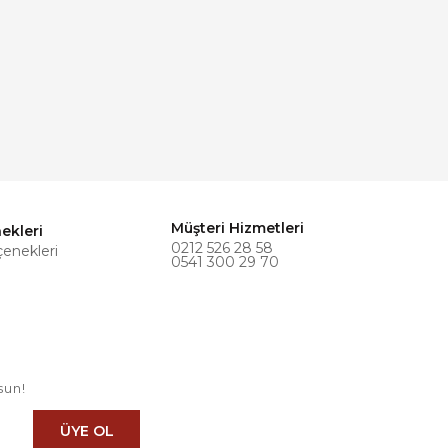
Müşteri Hizmetleri
ekleri
0212 526 28 58
çenekleri
0541 300 29 70
sun!
ÜYE OL