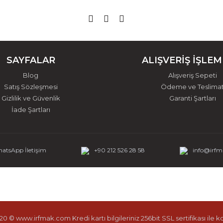
SAYFALAR
ALIŞVERİŞ İŞLEM
Blog
Alışveriş Sepeti
Satış Sözleşmesi
Ödeme ve Teslima
Gizlilik ve Güvenlik
Garanti Şartları
İade Şartları
atsApp İletişim
+90 212 526 28 58
info@irf
0 © www.irfmak.com Kredi kartı bilgileriniz 256bit SSL sertifikası ile 