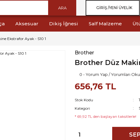
ARA
GIRIŞ /
YENI ÜYELIK
ça
Aksesuar
Dikiş İğnesi
Salf Malzeme
Üt
ne Ekstrafor Ayak - S10 1
Brother
Brother Düz Makin
0 - Yorum Yap / Yorumları Oku
656,76 TL
Stok Kodu
Kategori
* 69,92 TL den başlayan taksitlerle!
SEP