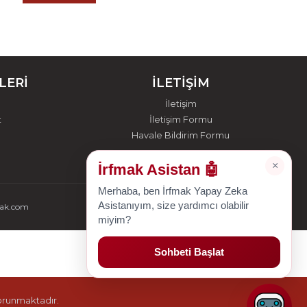
LERİ
İLETİŞİM
İletişim
t
İletişim Formu
Havale Bildirim Formu
×
İrfmak Asistan 🤖
Merhaba, ben İrfmak Yapay Zeka
Asistanıyım, size yardımcı olabilir
mak.com
miyim?
Sohbeti Başlat
korunmaktadır.