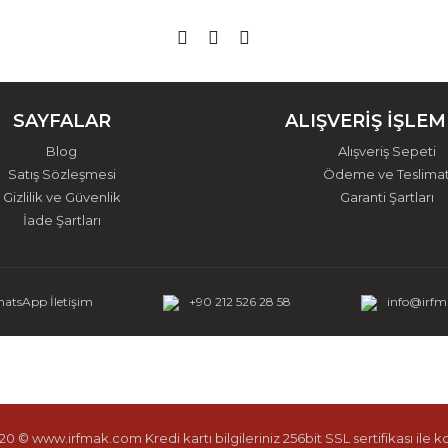
SAYFALAR
ALIŞVERİŞ İŞLEM
Blog
Alışveriş Sepeti
Satış Sözleşmesi
Ödeme ve Teslima
Gizlilik ve Güvenlik
Garanti Şartları
İade Şartları
atsApp İletişim
+90 212 526 28 58
info@irf
0 © www.irfmak.com Kredi kartı bilgileriniz 256bit SSL sertifikası ile 