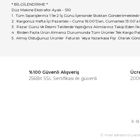
* BİLGİLENDİRME *
Düz Makine Ekstrafor Ayak - S10
1 . Tüm Siparişleriniz 1 İle 2 İş Günü İçerisinde Stoktan Gönderilmektedir
2 . Kargonuz Hafta İçi Pazartesi – Cuma 16:00’Dan, Cumartesi 13:00’a
3 . Pazar Günü Ve Resmi Tatillerde Yaptığınız Alımlarınız Takip Eden İlk
4 . Birden Fazla Ürün Almanız Durumunda Tüm Ürünler Tek Kargo Pak
5 . Almış Olduğunuz Ürünler Faturalı Veya Yazarkasa Fişi Olarak Gönd
%100 Güvenli Alışveriş
Ücr
256Bit SSL Sertifikası ile güvenli
2000
E-B