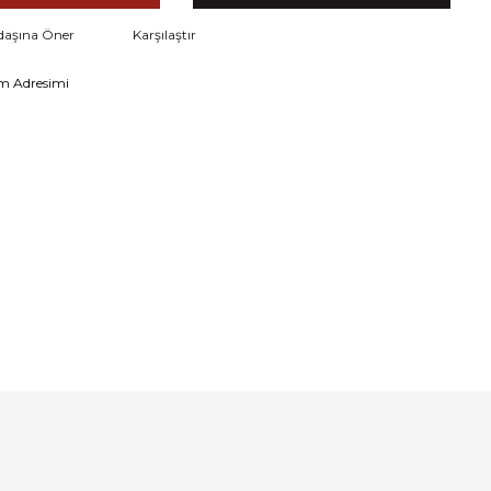
daşına Öner
Karşılaştır
m Adresimi