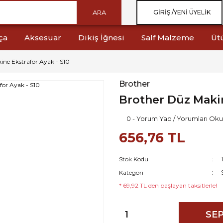
ARA
GIRIŞ /
YENI ÜYELIK
ça
Aksesuar
Dikiş İğnesi
Salf Malzeme
Üt
ne Ekstrafor Ayak - S10
Brother
Brother Düz Makin
0 - Yorum Yap / Yorumları Oku
656,76 TL
Stok Kodu
Kategori
* 69,92 TL den başlayan taksitlerle!
SEP