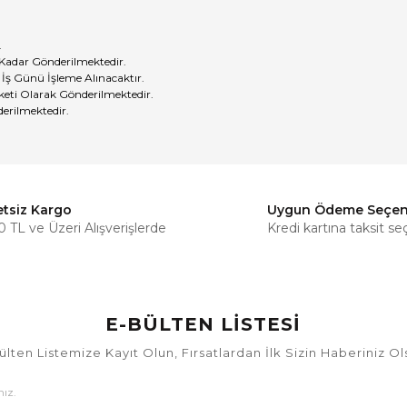
.
 Kadar Gönderilmektedir.
 İş Günü İşleme Alınacaktır.
eti Olarak Gönderilmektedir.
erilmektedir.
etsiz Kargo
Uygun Ödeme Seçen
Bu ürüne ilk yorumu siz yapın!
 TL ve Üzeri Alışverişlerde
Kredi kartına taksit se
Yorum Yaz
E-BÜLTEN LİSTESİ
ülten Listemize Kayıt Olun, Fırsatlardan İlk Sizin Haberiniz Ol