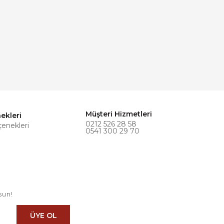
Müşteri Hizmetleri
ekleri
0212 526 28 58
çenekleri
0541 300 29 70
sun!
ÜYE OL