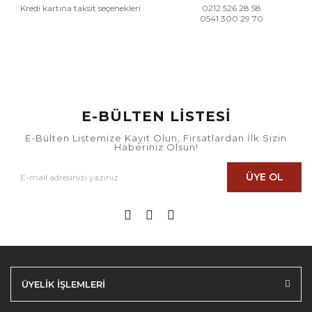
Kredi kartına taksit seçenekleri
0212 526 28 58
0541 300 29 70
E-BÜLTEN LİSTESİ
E-Bülten Listemize Kayıt Olun, Fırsatlardan İlk Sizin
Haberiniz Olsun!
ÜYE OL
ÜYELİK İŞLEMLERİ