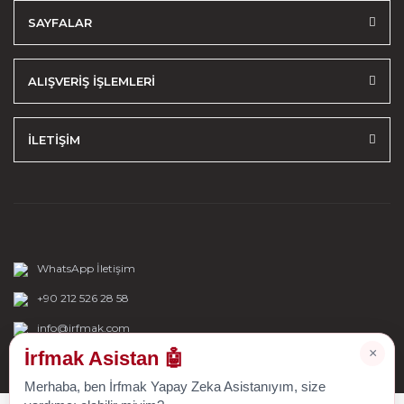
SAYFALAR
ALIŞVERİŞ İŞLEMLERİ
İLETİŞİM
WhatsApp İletişim
+90 212 526 28 58
info@irfmak.com
×
İrfmak Asistan 🤖
Merhaba, ben İrfmak Yapay Zeka Asistanıyım, size