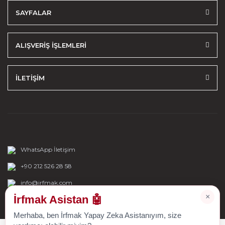
SAYFALAR
ALIŞVERİŞ İŞLEMLERİ
İLETİŞİM
WhatsApp İletişim
+90 212 526 28 58
info@irfmak.com
×
İrfmak Asistan 🤖
Merhaba, ben İrfmak Yapay Zeka Asistanıyım, size