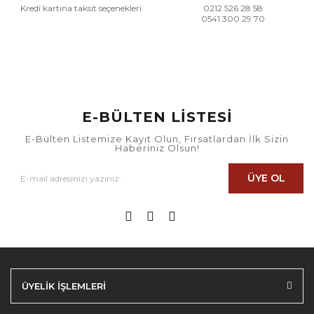
Kredi kartına taksit seçenekleri
0212 526 28 58
0541 300 29 70
E-BÜLTEN LİSTESİ
E-Bülten Listemize Kayıt Olun, Fırsatlardan İlk Sizin
Haberiniz Olsun!
ÜYE OL
ÜYELİK İŞLEMLERİ