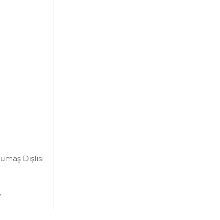
umaş Dişlisi
L