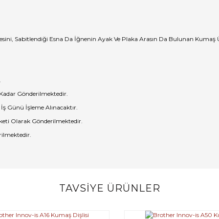
sini, Sabitlendiği Esna Da İğnenin Ayak Ve Plaka Arasın Da Bulunan Kumaş Üz
.
 Kadar Gönderilmektedir.
 İş Günü İşleme Alınacaktır.
eti Olarak Gönderilmektedir.
ilmektedir.
TAVSİYE ÜRÜNLER
Bu ürüne ilk yorumu siz yapın!