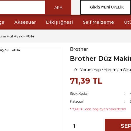
ARA
GIRIŞ /
YENI ÜYELIK
ça
Aksesuar
Dikiş İğnesi
Salf Malzeme
Üt
ne Fitil Ayak - P814
Brother
Brother Düz Makin
0 - Yorum Yap / Yorumları Oku
71,39 TL
Stok Kodu
Kategori
* 7,60 TL den başlayan taksitlerle!
SEP