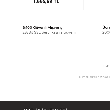
1.665,69 TL
%100 Güvenli Alışveriş
Ücr
256Bit SSL Sertifikası ile güvenli
2000
E-B