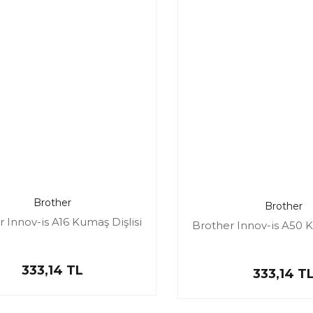
Yorum Yaz
Brother
Brother
 Innov-is A16 Kumaş Dişlisi
Brother Innov-is A50 K
333,14 TL
333,14 T