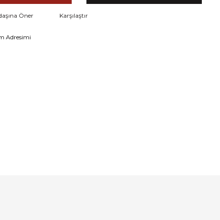
daşına Öner
Karşılaştır
m Adresimi