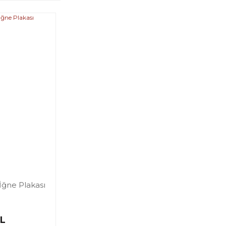
İğne Plakası
TL