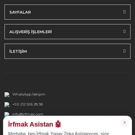
SAYFALAR
ALIŞVERİŞ İŞLEMLERİ
İLETİŞİM
WhatsApp İletişim
+90 212 526 28 58
info@irfmak.com
×
İrfmak Asistan 🤖
Merhaba, ben İrfmak Yapay Zeka Asistanıyım, size