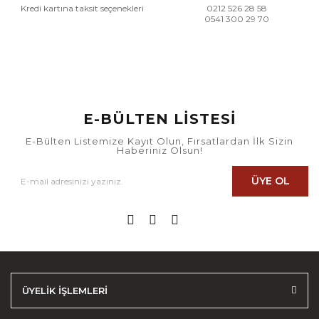
Kredi kartına taksit seçenekleri
0212 526 28 58
0541 300 29 70
E-BÜLTEN LİSTESİ
E-Bülten Listemize Kayıt Olun, Fırsatlardan İlk Sizin
Haberiniz Olsun!
ÜYE OL
ÜYELİK İŞLEMLERİ