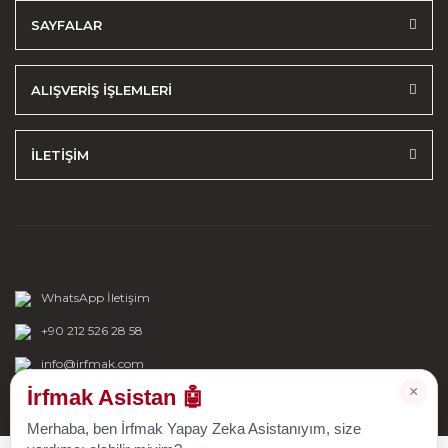
SAYFALAR
ALIŞVERİŞ İŞLEMLERİ
İLETİŞİM
WhatsApp İletişim
+90 212 526 28 58
info@irfmak.com
×
İrfmak Asistan 🤖
Merhaba, ben İrfmak Yapay Zeka Asistanıyım, size