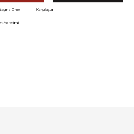
daşına Öner
Karşılaştır
m Adresimi