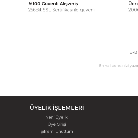
%100 Güvenli Alışveriş
Ücr
256Bit SSL Sertifikası ile güvenli
2000
E-B
ÜYELİK İŞLEMLERİ
Yeni Üyelik
Üye Girişi
Şifremi Unuttum