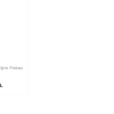
İğne Plakası
TL