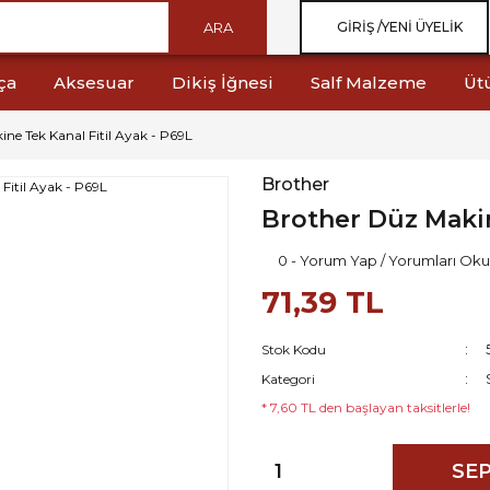
ARA
GIRIŞ /
YENI ÜYELIK
ça
Aksesuar
Dikiş İğnesi
Salf Malzeme
Üt
ne Tek Kanal Fitil Ayak - P69L
Brother
Brother Düz Makin
0 - Yorum Yap / Yorumları Oku
71,39 TL
Stok Kodu
Kategori
* 7,60 TL den başlayan taksitlerle!
SEP