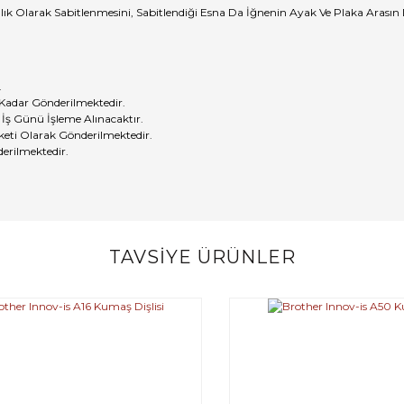
k Olarak Sabitlenmesini, Sabitlendiği Esna Da İğnenin Ayak Ve Plaka Arasın
.
 Kadar Gönderilmektedir.
 İş Günü İşleme Alınacaktır.
eti Olarak Gönderilmektedir.
erilmektedir.
TAVSİYE ÜRÜNLER
Bu ürüne ilk yorumu siz yapın!
Yorum Yaz