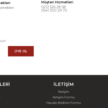
Müşteri Hizmetleri
ekleri
0212 526 28 58
çenekleri
0541 300 29 70
sun!
ÜYE OL
LERİ
İLETİŞİM
İletişim
t
İletişim Formu
Havale Bildirim Formu