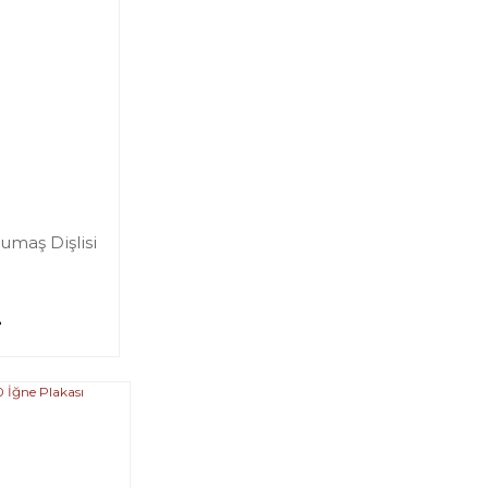
umaş Dişlisi
L