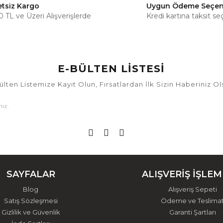
etsiz Kargo
Uygun Ödeme Seçen
 TL ve Üzeri Alışverişlerde
Kredi kartına taksit se
E-BÜLTEN LİSTESİ
ülten Listemize Kayıt Olun, Fırsatlardan İlk Sizin Haberiniz Ol
SAYFALAR
ALIŞVERİŞ İŞLEM
Blog
Alışveriş Sepeti
Satış Sözleşmesi
Ödeme ve Teslima
Gizlilik ve Güvenlik
Garanti Şartları