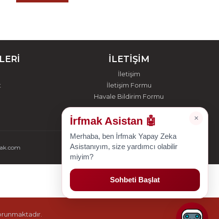
LERİ
İLETİŞİM
İletişim
t
İletişim Formu
Havale Bildirim Formu
×
İrfmak Asistan 🤖
Merhaba, ben İrfmak Yapay Zeka
Asistanıyım, size yardımcı olabilir
mak.com
miyim?
Sohbeti Başlat
korunmaktadır.