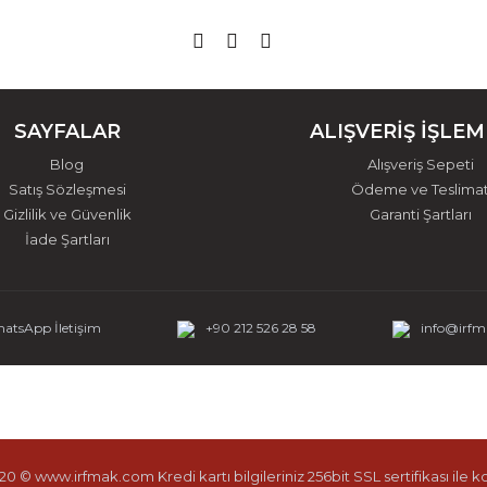
SAYFALAR
ALIŞVERİŞ İŞLEM
Blog
Alışveriş Sepeti
Satış Sözleşmesi
Ödeme ve Teslima
Gizlilik ve Güvenlik
Garanti Şartları
İade Şartları
atsApp İletişim
+90 212 526 28 58
info@irf
0 © www.irfmak.com Kredi kartı bilgileriniz 256bit SSL sertifikası ile 