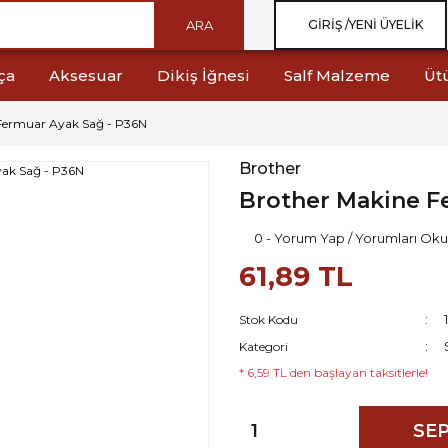
ARA
GIRIŞ /
YENI ÜYELIK
ça
Aksesuar
Dikiş İğnesi
Salf Malzeme
Üt
Fermuar Ayak Sağ - P36N
Brother
Brother Makine F
0 - Yorum Yap / Yorumları Oku
61,89 TL
Stok Kodu
Kategori
* 6,59 TL den başlayan taksitlerle!
SEP