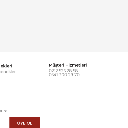
Müşteri Hizmetleri
ekleri
0212 526 28 58
çenekleri
0541 300 29 70
sun!
ÜYE OL