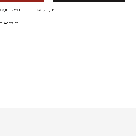
daşına Öner
Karşılaştır
m Adresimi