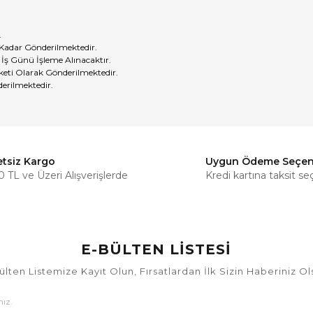
.
 Kadar Gönderilmektedir.
 İş Günü İşleme Alınacaktır.
eti Olarak Gönderilmektedir.
erilmektedir.
etsiz Kargo
Uygun Ödeme Seçen
Bu ürüne ilk yorumu siz yapın!
 TL ve Üzeri Alışverişlerde
Kredi kartına taksit se
Yorum Yaz
E-BÜLTEN LİSTESİ
ülten Listemize Kayıt Olun, Fırsatlardan İlk Sizin Haberiniz Ol