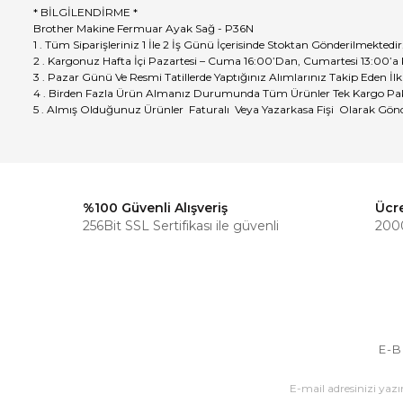
* BİLGİLENDİRME *
Brother Makine Fermuar Ayak Sağ - P36N
1 . Tüm Siparişleriniz 1 İle 2 İş Günü İçerisinde Stoktan Gönderilmektedir
2 . Kargonuz Hafta İçi Pazartesi – Cuma 16:00’Dan, Cumartesi 13:00’a
3 . Pazar Günü Ve Resmi Tatillerde Yaptığınız Alımlarınız Takip Eden İlk
4 . Birden Fazla Ürün Almanız Durumunda Tüm Ürünler Tek Kargo Pak
5 . Almış Olduğunuz Ürünler Faturalı Veya Yazarkasa Fişi Olarak Gönd
%100 Güvenli Alışveriş
Ücr
256Bit SSL Sertifikası ile güvenli
2000
E-B