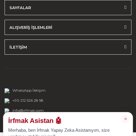
SAYFALAR
ALIŞVERİŞ İŞLEMLERİ
İLETİŞİM
WhatsApp İletişim
+90 212 526 28 58
info@irfmak.com
×
İrfmak Asistan 🤖
Merhaba, ben İrfmak Yapay Zeka Asistanıyım, size