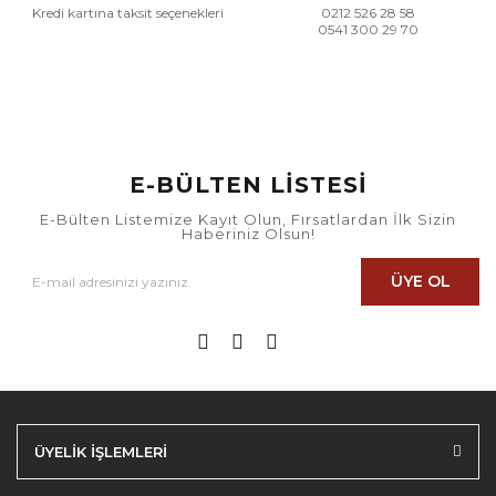
Kredi kartına taksit seçenekleri
0212 526 28 58
0541 300 29 70
E-BÜLTEN LİSTESİ
E-Bülten Listemize Kayıt Olun, Fırsatlardan İlk Sizin
Haberiniz Olsun!
ÜYE OL
ÜYELİK İŞLEMLERİ