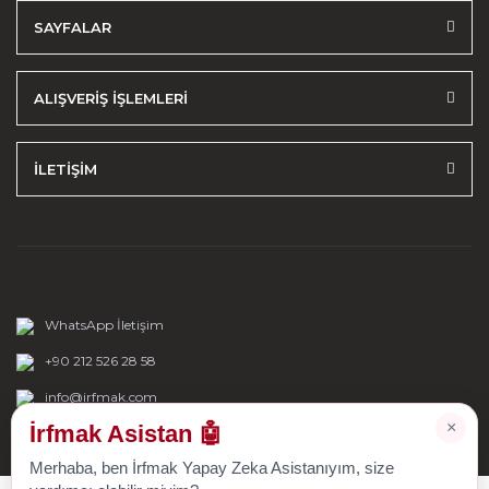
SAYFALAR
ALIŞVERİŞ İŞLEMLERİ
İLETİŞİM
WhatsApp İletişim
+90 212 526 28 58
info@irfmak.com
×
İrfmak Asistan 🤖
Merhaba, ben İrfmak Yapay Zeka Asistanıyım, size