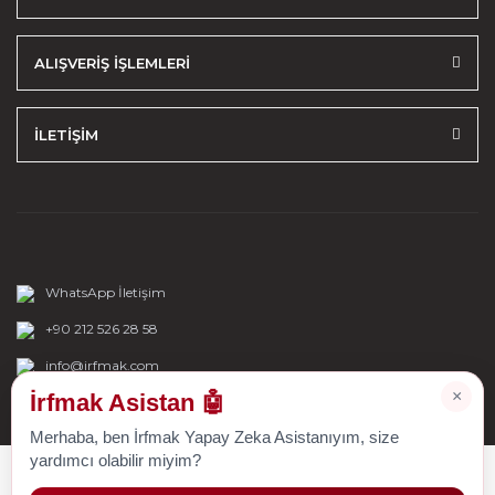
ALIŞVERİŞ İŞLEMLERİ
İLETİŞİM
WhatsApp İletişim
+90 212 526 28 58
info@irfmak.com
×
İrfmak Asistan 🤖
Merhaba, ben İrfmak Yapay Zeka Asistanıyım, size
yardımcı olabilir miyim?