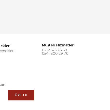
Müşteri Hizmetleri
ekleri
0212 526 28 58
çenekleri
0541 300 29 70
sun!
ÜYE OL