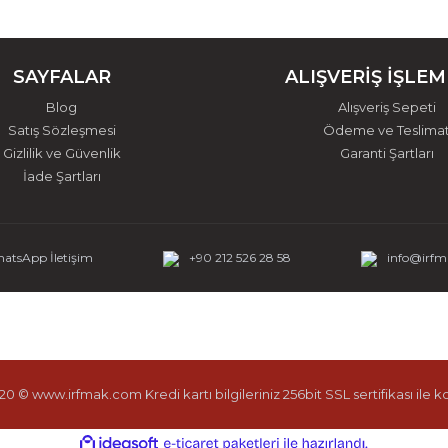
SAYFALAR
ALIŞVERİŞ İŞLEM
Blog
Alışveriş Sepeti
Satış Sözleşmesi
Ödeme ve Teslima
Gizlilik ve Güvenlik
Garanti Şartları
İade Şartları
atsApp İletişim
+90 212 526 28 58
info@irf
0 © www.irfmak.com Kredi kartı bilgileriniz 256bit SSL sertifikası ile 
ile
ideasoft
e-