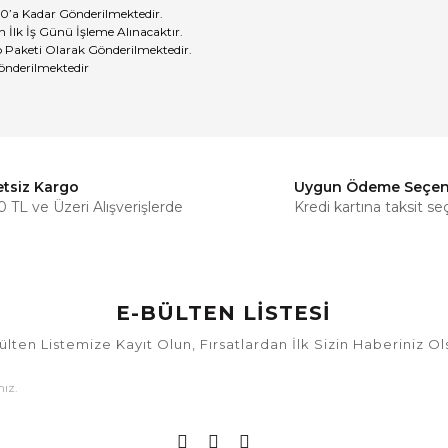
0’a Kadar Gönderilmektedir.
 İlk İş Günü İşleme Alınacaktır.
Paketi Olarak Gönderilmektedir.
önderilmektedir
etsiz Kargo
Uygun Ödeme Seçen
Bu ürüne ilk yorumu siz yapın!
 TL ve Üzeri Alışverişlerde
Kredi kartına taksit se
Yorum Yaz
E-BÜLTEN LİSTESİ
ülten Listemize Kayıt Olun, Fırsatlardan İlk Sizin Haberiniz Ol