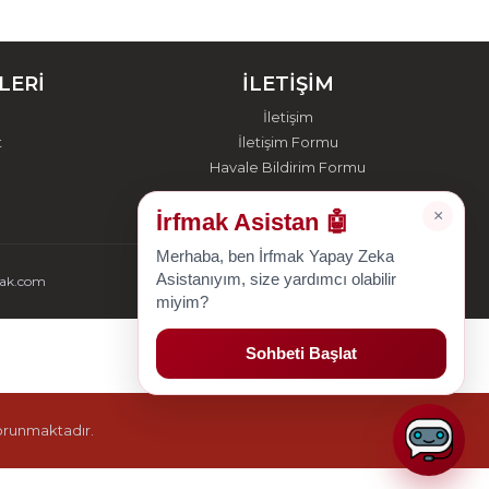
LERİ
İLETİŞİM
İletişim
t
İletişim Formu
Havale Bildirim Formu
×
İrfmak Asistan 🤖
Merhaba, ben İrfmak Yapay Zeka
Asistanıyım, size yardımcı olabilir
mak.com
miyim?
Sohbeti Başlat
korunmaktadır.