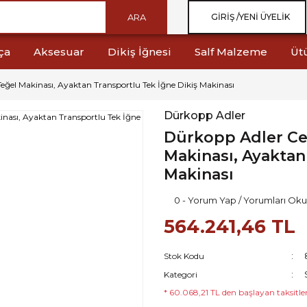
ARA
GIRIŞ /
YENI ÜYELIK
ça
Aksesuar
Dikiş İğnesi
Salf Malzeme
Üt
eğel Makinası, Ayaktan Transportlu Tek İğne Dikiş Makinası
Dürkopp Adler
Dürkopp Adler Cek
Makinası, Ayaktan
Makinası
0 - Yorum Yap / Yorumları Oku
564.241,46 TL
Stok Kodu
Kategori
* 60.068,21 TL den başlayan taksitler