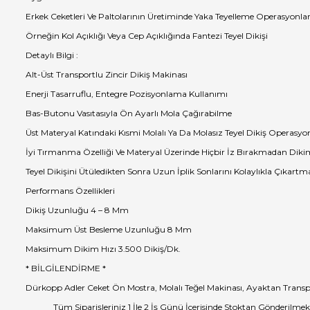
Erkek Ceketleri Ve Paltolarının Üretiminde Yaka Teyelleme Operasyonlar
Örneğin Kol Açıklığı Veya Cep Açıklığında Fantezi Teyel Dikişi
Detaylı Bilgi :
Alt-Üst Transportlu Zincir Dikiş Makinası
Enerji Tasarruflu, Entegre Pozisyonlama Kullanımı
Bas-Butonu Vasıtasıyla Ön Ayarlı Mola Çağırabilme
Üst Materyal Katındaki Kısmi Molalı Ya Da Molasız Teyel Dikiş Operasyon
İyi Tırmanma Özelliği Ve Materyal Üzerinde Hiçbir İz Bırakmadan Dik
Teyel Dikişini Ütüledikten Sonra Uzun İplik Sonlarını Kolaylıkla Çıkart
Performans Özellikleri
Dikiş Uzunluğu 4 – 8 Mm
Maksimum Üst Besleme Uzunluğu 8 Mm
Maksimum Dikim Hızı 3.500 Dikiş/Dk.
* BİLGİLENDİRME *
Dürkopp Adler Ceket Ön Mostra, Molalı Teğel Makinası, Ayaktan Transpo
Tüm Siparişleriniz 1 İle 2 İş Günü İçerisinde Stoktan Gönderilmek