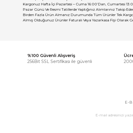
Kargonuz Hafta İçi Pazartesi – Cuma 16:00’Dan, Cumartesi 13:0
Pazar Günü Ve Resmi Tatillerde Yaptığınız Alımlarınız Takip Eden
Birden Fazla Ürün Almanız Durumunda Tüm Ürünler Tek Kargo 
Almış Olduğunuz Ürünler Faturalı Veya Yazarkasa Fişi Olarak G
%100 Güvenli Alışveriş
Ücr
256Bit SSL Sertifikası ile güvenli
2000
E-B