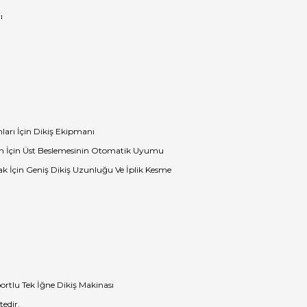
ı
ları İçin Dikiş Ekipmanı
im İçin Üst Beslemesinin Otomatik Uyumu
mak İçin Geniş Dikiş Uzunluğu Ve İplik Kesme
rtlu Tek İğne Dikiş Makinası
tedir.