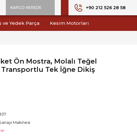
+90 212 526 28 58
KARGO NEREDE
ü ve Yedek Parça
Kesim Motorları
et Ön Mostra, Molalı Teğel
 Transportlu Tek İğne Dikiş
837
Sanayi Makinesi
le!