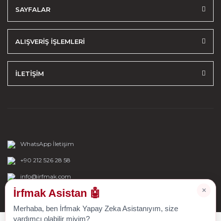
SAYFALAR
ALIŞVERİŞ İŞLEMLERİ
İLETİŞİM
WhatsApp İletişim
+90 212 526 28 58
info@irfmak.com
×
İrfmak Asistan 🤖
Merhaba, ben İrfmak Yapay Zeka Asistanıyım, size
yardımcı olabilir miyim?