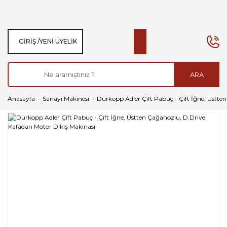
GIRIŞ /
YENI ÜYELIK
ARA
Anasayfa
Sanayi Makinesi
Dürkopp Adler Çift Pabuç - Çift İğne, Üstte