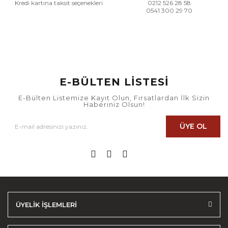
Kredi kartına taksit seçenekleri
0212 526 28 58
0541 300 29 70
E-BÜLTEN LİSTESİ
E-Bülten Listemize Kayıt Olun, Fırsatlardan İlk Sizin
Haberiniz Olsun!
ÜYE OL
ÜYELİK İŞLEMLERİ