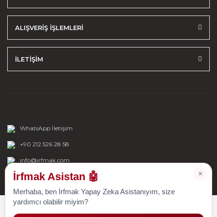
ALIŞVERİŞ İŞLEMLERİ
İLETİŞİM
WhatsApp İletişim
+90 212 526 28 58
info@irfmak.com
×
İrfmak Asistan 🤖
Merhaba, ben İrfmak Yapay Zeka Asistanıyım, size
yardımcı olabilir miyim?