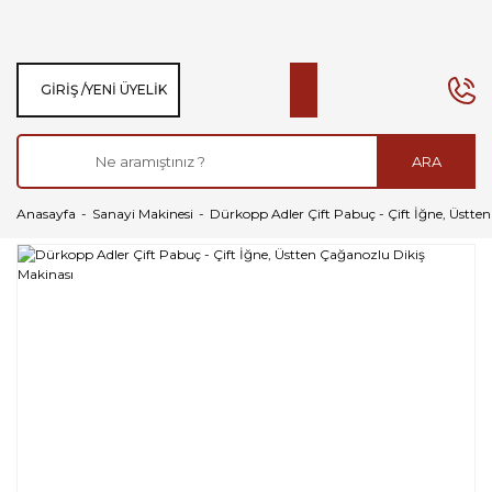
GIRIŞ /
YENI ÜYELIK
ARA
Anasayfa
Sanayi Makinesi
Dürkopp Adler Çift Pabuç - Çift İğne, Üstte