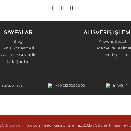
SAYFALAR
ALIŞVERİŞ İŞLEM
Blog
Alışveriş Sepeti
Satış Sözleşmesi
Ödeme ve Teslima
Gizlilik ve Güvenlik
Garanti Şartları
İade Şartları
atsApp İletişim
+90 212 526 28 58
info@irf
0 © www.irfmak.com Kredi kartı bilgileriniz 256bit SSL sertifikası ile 