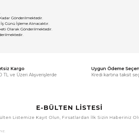
.
 Kadar Gönderilmektedir.
 İş Günü İşleme Alınacaktır.
eti Olarak Gönderilmektedir.
erilmektedir.
etsiz Kargo
Uygun Ödeme Seçen
Bu ürüne ilk yorumu siz yapın!
 TL ve Üzeri Alışverişlerde
Kredi kartına taksit se
Yorum Yaz
E-BÜLTEN LİSTESİ
ülten Listemize Kayıt Olun, Fırsatlardan İlk Sizin Haberiniz Ol