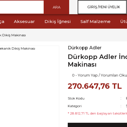
ARA
GIRIŞ /
YENI ÜYELIK
ça
Aksesuar
Dikiş İğnesi
Salf Malzeme
Üt
k Dikiş Makinası
Dürkopp Adler
Dürkopp Adler İnc
Makinası
0 - Yorum Yap / Yorumları Oku
270.647,76 TL
Stok Kodu
Kategori
* 28.812,71 TL den başlayan taksitlerl