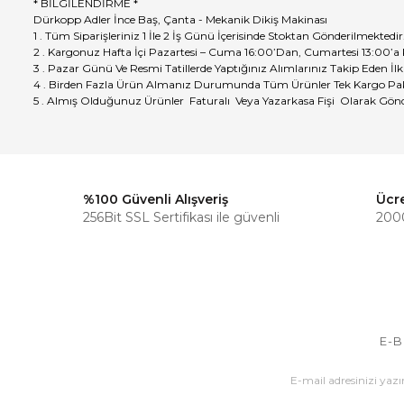
* BİLGİLENDİRME *
Dürkopp Adler İnce Baş, Çanta - Mekanik Dikiş Makinası
1 . Tüm Siparişleriniz 1 İle 2 İş Günü İçerisinde Stoktan Gönderilmektedir
2 . Kargonuz Hafta İçi Pazartesi – Cuma 16:00’Dan, Cumartesi 13:00’a
3 . Pazar Günü Ve Resmi Tatillerde Yaptığınız Alımlarınız Takip Eden İlk
4 . Birden Fazla Ürün Almanız Durumunda Tüm Ürünler Tek Kargo Pak
5 . Almış Olduğunuz Ürünler Faturalı Veya Yazarkasa Fişi Olarak Gönd
%100 Güvenli Alışveriş
Ücr
256Bit SSL Sertifikası ile güvenli
2000
E-B