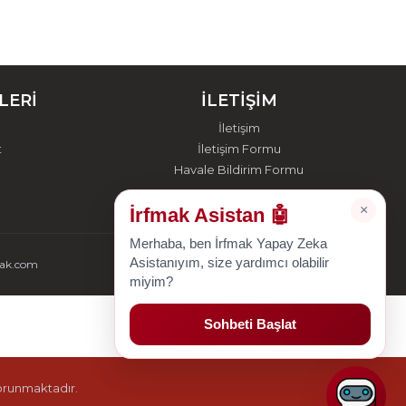
LERİ
İLETİŞİM
İletişim
t
İletişim Formu
Havale Bildirim Formu
×
İrfmak Asistan 🤖
Merhaba, ben İrfmak Yapay Zeka
Asistanıyım, size yardımcı olabilir
mak.com
miyim?
Sohbeti Başlat
korunmaktadır.