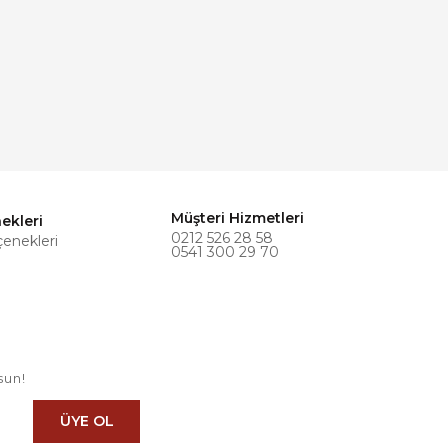
Müşteri Hizmetleri
ekleri
0212 526 28 58
çenekleri
0541 300 29 70
sun!
ÜYE OL