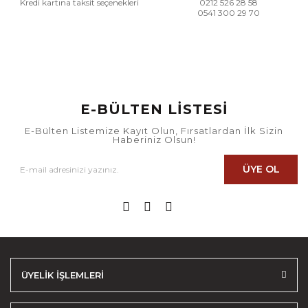
Kredi kartına taksit seçenekleri
0212 526 28 58
0541 300 29 70
E-BÜLTEN LİSTESİ
E-Bülten Listemize Kayıt Olun, Fırsatlardan İlk Sizin
Haberiniz Olsun!
ÜYE OL
ÜYELİK İŞLEMLERİ