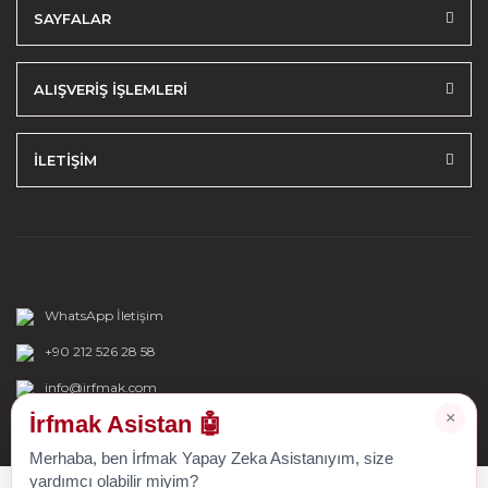
SAYFALAR
ALIŞVERİŞ İŞLEMLERİ
İLETİŞİM
WhatsApp İletişim
+90 212 526 28 58
info@irfmak.com
×
İrfmak Asistan 🤖
Merhaba, ben İrfmak Yapay Zeka Asistanıyım, size
yardımcı olabilir miyim?