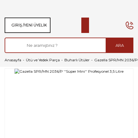
GIRIŞ /
YENI ÜYELIK
ARA
Anasayfa
Ütü ve Yedek Parça
Buharlı Ütüler
Gazella SPR/MN 2036/P ''