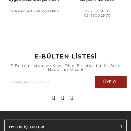
Kredi kartına taksit seçenekleri
0212 526 28 58
0541 300 29 70
E-BÜLTEN LİSTESİ
E-Bülten Listemize Kayıt Olun, Fırsatlardan İlk Sizin
Haberiniz Olsun!
ÜYE OL
ÜYELİK İŞLEMLERİ