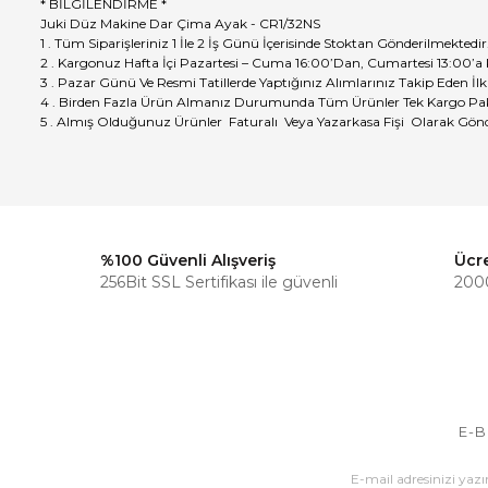
* BİLGİLENDİRME *
Juki Düz Makine Dar Çima Ayak - CR1/32NS
1 . Tüm Siparişleriniz 1 İle 2 İş Günü İçerisinde Stoktan Gönderilmektedir
2 . Kargonuz Hafta İçi Pazartesi – Cuma 16:00’Dan, Cumartesi 13:00’a
3 . Pazar Günü Ve Resmi Tatillerde Yaptığınız Alımlarınız Takip Eden İlk
4 . Birden Fazla Ürün Almanız Durumunda Tüm Ürünler Tek Kargo Pak
5 . Almış Olduğunuz Ürünler Faturalı Veya Yazarkasa Fişi Olarak Gönd
%100 Güvenli Alışveriş
Ücr
256Bit SSL Sertifikası ile güvenli
2000
E-B