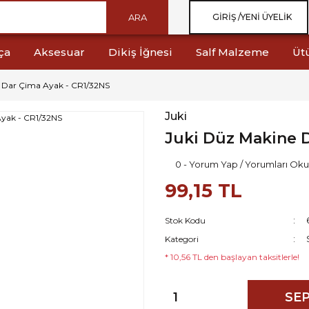
ARA
GIRIŞ /
YENI ÜYELIK
ça
Aksesuar
Dikiş İğnesi
Salf Malzeme
Üt
 Dar Çima Ayak - CR1/32NS
Juki
Juki Düz Makine D
0 - Yorum Yap / Yorumları Oku
99,15 TL
Stok Kodu
Kategori
* 10,56 TL den başlayan taksitlerle!
SEP