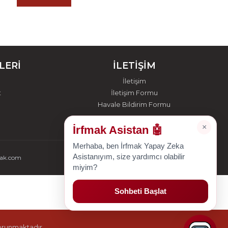
LERİ
İLETİŞİM
İletişim
t
İletişim Formu
Havale Bildirim Formu
×
İrfmak Asistan 🤖
Merhaba, ben İrfmak Yapay Zeka
Asistanıyım, size yardımcı olabilir
mak.com
miyim?
Sohbeti Başlat
korunmaktadır.