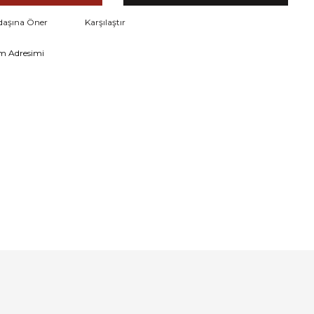
daşına Öner
Karşılaştır
m Adresimi