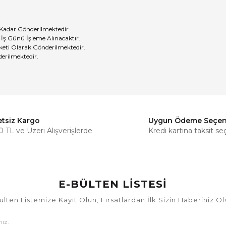
.
 Kadar Gönderilmektedir.
 İş Günü İşleme Alınacaktır.
eti Olarak Gönderilmektedir.
erilmektedir.
etsiz Kargo
Uygun Ödeme Seçen
Bu ürüne ilk yorumu siz yapın!
 TL ve Üzeri Alışverişlerde
Kredi kartına taksit se
Yorum Yaz
E-BÜLTEN LİSTESİ
ülten Listemize Kayıt Olun, Fırsatlardan İlk Sizin Haberiniz Ol