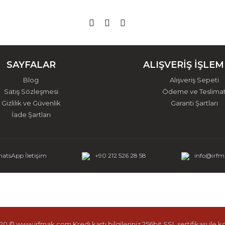
SAYFALAR
ALIŞVERİŞ İŞLEM
Blog
Alışveriş Sepeti
Satış Sözleşmesi
Ödeme ve Teslima
Gizlilik ve Güvenlik
Garanti Şartları
İade Şartları
atsApp İletişim
+90 212 526 28 58
info@irf
0 © www.irfmak.com Kredi kartı bilgileriniz 256bit SSL sertifikası ile 