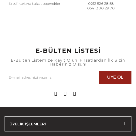
Kredi kartına taksit seçenekleri
0212 526 28 58
0541 300 29 70
E-BÜLTEN LİSTESİ
E-Bülten Listemize Kayıt Olun, Fırsatlardan İlk Sizin
Haberiniz Olsun!
ÜYE OL
ÜYELİK İŞLEMLERİ