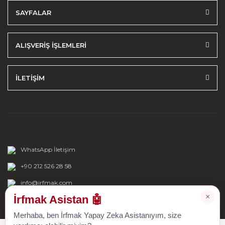
SAYFALAR
ALIŞVERİŞ İŞLEMLERİ
İLETİŞİM
WhatsApp İletişim
+90 212 526 28 58
info@irfmak.com
×
İrfmak Asistan 🤖
Merhaba, ben İrfmak Yapay Zeka Asistanıyım, size