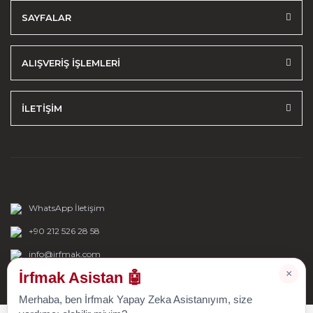
SAYFALAR
ALIŞVERİŞ İŞLEMLERİ
İLETİŞİM
WhatsApp İletişim
+90 212 526 28 58
info@irfmak.com
×
İrfmak Asistan 🤖
Merhaba, ben İrfmak Yapay Zeka Asistanıyım, size