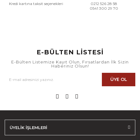
Kredi kartına taksit seçenekleri
0212 526 28 58
0541 300 29 70
E-BÜLTEN LİSTESİ
E-Bülten Listemize Kayıt Olun, Fırsatlardan İlk Sizin
Haberiniz Olsun!
ÜYE OL
ÜYELİK İŞLEMLERİ