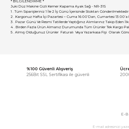
* BİLGİLENDİRME *
Juki Düz Makine Gizli Kemer Kapama Ayak Sağ - NR-31S
1 . Tüm Siparişleriniz 1 İle 2 İş Günü İçerisinde Stoktan Gönderilmektedir
2 . Kargonuz Hafta İçi Pazartesi – Cuma 16:00’Dan, Cumartesi 13:00’a
3 . Pazar Günü Ve Resmi Tatillerde Yaptığınız Alımlarınız Takip Eden İlk
4 . Birden Fazla Ürün Almanız Durumunda Tüm Ürünler Tek Kargo Pak
5 . Almış Olduğunuz Ürünler Faturalı Veya Yazarkasa Fişi Olarak Gönd
%100 Güvenli Alışveriş
Ücr
256Bit SSL Sertifikası ile güvenli
2000
E-B