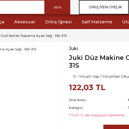
ARA
GIRIŞ /
YENI ÜYELIK
ça
Aksesuar
Dikiş İğnesi
Salf Malzeme
Üt
 Gizli Kemer Kapama Ayak Sağ - NR-31S
Juki
Juki Düz Makine G
31S
0 - Yorum Yap / Yorumları Oku
122,03 TL
Stok Kodu
Kategori
* 12,99 TL den başlayan taksitlerle!