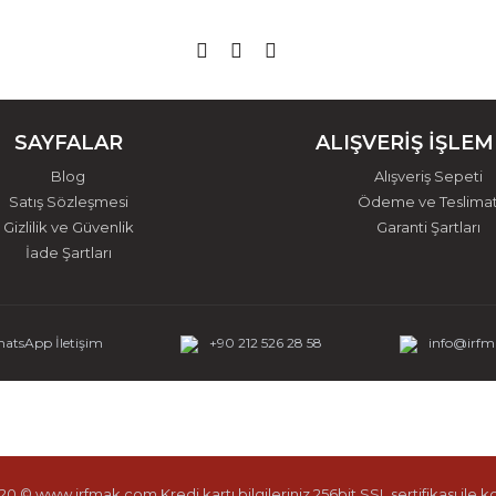
SAYFALAR
ALIŞVERİŞ İŞLEM
Blog
Alışveriş Sepeti
Satış Sözleşmesi
Ödeme ve Teslima
Gizlilik ve Güvenlik
Garanti Şartları
İade Şartları
atsApp İletişim
+90 212 526 28 58
info@irf
0 © www.irfmak.com Kredi kartı bilgileriniz 256bit SSL sertifikası ile 