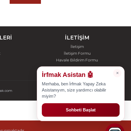
LERİ
İLETİŞİM
İletişim
t
İletişim Formu
Havale Bildirim Formu
×
İrfmak Asistan 🤖
Merhaba, ben İrfmak Yapay Zeka
Asistanıyım, size yardımcı olabilir
mak.com
miyim?
Sohbeti Başlat
korunmaktadır.