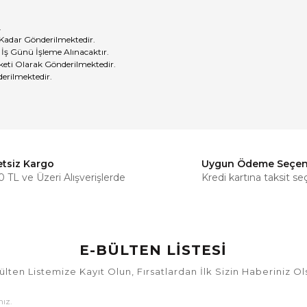
.
 Kadar Gönderilmektedir.
 İş Günü İşleme Alınacaktır.
eti Olarak Gönderilmektedir.
erilmektedir.
etsiz Kargo
Uygun Ödeme Seçen
Bu ürüne ilk yorumu siz yapın!
 TL ve Üzeri Alışverişlerde
Kredi kartına taksit se
Yorum Yaz
E-BÜLTEN LİSTESİ
ülten Listemize Kayıt Olun, Fırsatlardan İlk Sizin Haberiniz Ol