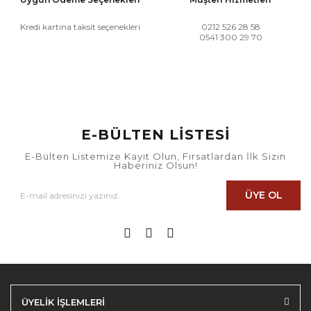
Kredi kartına taksit seçenekleri
0212 526 28 58
0541 300 29 70
E-BÜLTEN LİSTESİ
E-Bülten Listemize Kayıt Olun, Fırsatlardan İlk Sizin
Haberiniz Olsun!
ÜYE OL
ÜYELİK İŞLEMLERİ