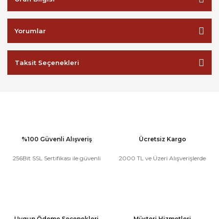
Yorumlar
Taksit Seçenekleri
%100 Güvenli Alışveriş
Ücretsiz Kargo
256Bit SSL Sertifikası ile güvenli
2000 TL ve Üzeri Alışverişlerde
Uygun Ödeme Seçenekleri
Müşteri Hizmetleri