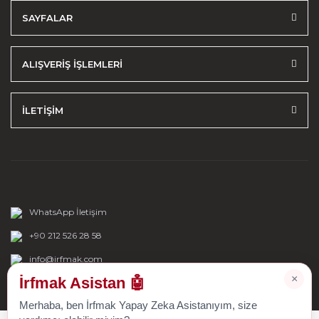
SAYFALAR
ALIŞVERİŞ İŞLEMLERİ
İLETİŞİM
WhatsApp İletişim
+90 212 526 28 58
info@irfmak.com
×
İrfmak Asistan 🤖
Merhaba, ben İrfmak Yapay Zeka Asistanıyım, size