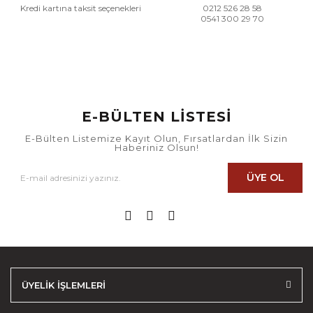
Kredi kartına taksit seçenekleri
0212 526 28 58
0541 300 29 70
E-BÜLTEN LİSTESİ
E-Bülten Listemize Kayıt Olun, Fırsatlardan İlk Sizin
Haberiniz Olsun!
ÜYE OL
ÜYELİK İŞLEMLERİ