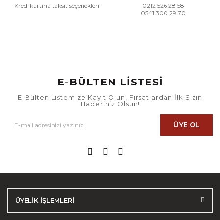
Kredi kartına taksit seçenekleri
0212 526 28 58
0541 300 29 70
E-BÜLTEN LİSTESİ
E-Bülten Listemize Kayıt Olun, Fırsatlardan İlk Sizin
Haberiniz Olsun!
ÜYE OL
ÜYELİK İŞLEMLERİ