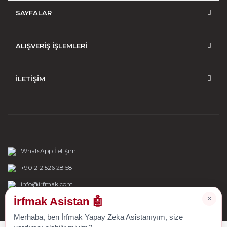
SAYFALAR
ALIŞVERİŞ İŞLEMLERİ
İLETİŞİM
WhatsApp İletişim
+90 212 526 28 58
info@irfmak.com
×
İrfmak Asistan 🤖
Merhaba, ben İrfmak Yapay Zeka Asistanıyım, size