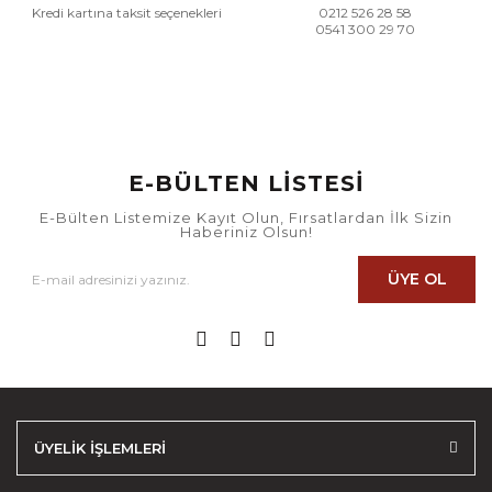
Kredi kartına taksit seçenekleri
0212 526 28 58
0541 300 29 70
E-BÜLTEN LİSTESİ
E-Bülten Listemize Kayıt Olun, Fırsatlardan İlk Sizin
Haberiniz Olsun!
ÜYE OL
ÜYELİK İŞLEMLERİ