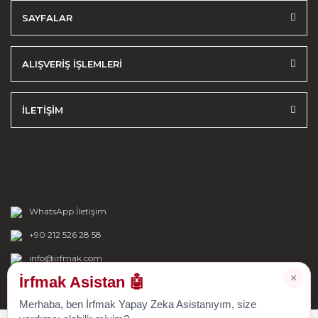
SAYFALAR
ALIŞVERİŞ İŞLEMLERİ
İLETİŞİM
WhatsApp İletişim
+90 212 526 28 58
info@irfmak.com
×
İrfmak Asistan 🤖
Merhaba, ben İrfmak Yapay Zeka Asistanıyım, size