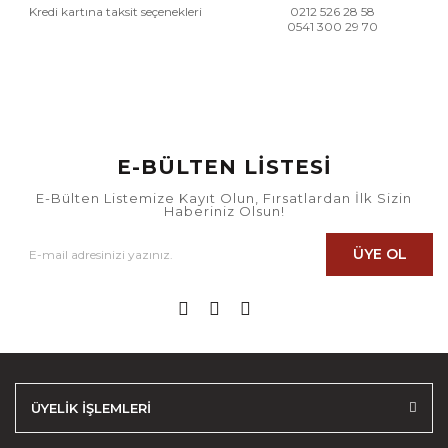
Kredi kartına taksit seçenekleri
0212 526 28 58
0541 300 29 70
E-BÜLTEN LİSTESİ
E-Bülten Listemize Kayıt Olun, Fırsatlardan İlk Sizin
Haberiniz Olsun!
ÜYE OL
ÜYELİK İŞLEMLERİ