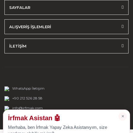
SAYFALAR
ALIŞVERİŞ İŞLEMLERİ
İLETİŞİM
WhatsApp İletişim
+90 212 526 28 58
info@irfmak.com
×
İrfmak Asistan 🤖
Merhaba, ben İrfmak Yapay Zeka Asistanıyım, size