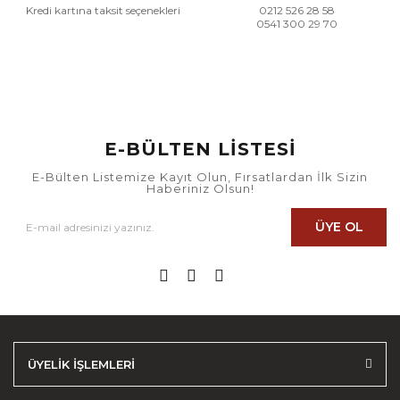
Kredi kartına taksit seçenekleri
0212 526 28 58
0541 300 29 70
E-BÜLTEN LİSTESİ
E-Bülten Listemize Kayıt Olun, Fırsatlardan İlk Sizin
Haberiniz Olsun!
ÜYE OL
ÜYELİK İŞLEMLERİ