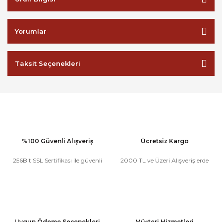
Yorumlar
Taksit Seçenekleri
%100 Güvenli Alışveriş
Ücretsiz Kargo
256Bit SSL Sertifikası ile güvenli
2000 TL ve Üzeri Alışverişlerde
Uygun Ödeme Seçenekleri
Müşteri Hizmetleri