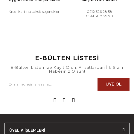
Kredi kartına taksit seçenekleri
0212 526 28 58
0541 300 29 70
E-BÜLTEN LİSTESİ
E-Bülten Listemize Kayıt Olun, Fırsatlardan İlk Sizin
Haberiniz Olsun!
ÜYE OL
ÜYELİK İŞLEMLERİ