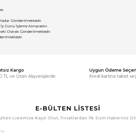
sı
.
 Kadar Gönderilmektedir.
 İş Günü İşleme Alınacaktır.
eti Olarak Gönderilmektedir.
erilmektedir.
etsiz Kargo
Uygun Ödeme Seçen
Bu ürüne ilk yorumu siz yapın!
 TL ve Üzeri Alışverişlerde
Kredi kartına taksit se
Yorum Yaz
E-BÜLTEN LİSTESİ
ülten Listemize Kayıt Olun, Fırsatlardan İlk Sizin Haberiniz Ol