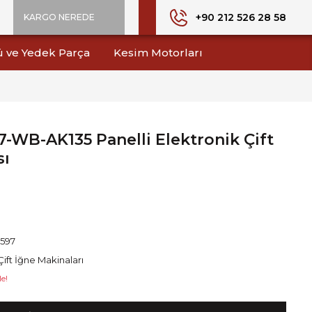
+90 212 526 28 58
KARGO NEREDE
ü ve Yedek Parça
Kesim Motorları
-WB-AK135 Panelli Elektronik Çift
sı
1597
Çift İğne Makinaları
e!