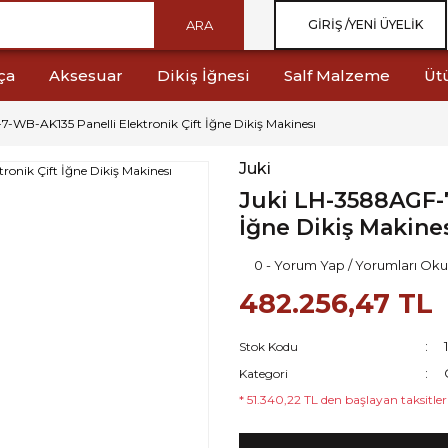
ARA
GIRIŞ /
YENI ÜYELIK
ça
Aksesuar
Dikiş İğnesi
Salf Malzeme
Üt
-WB-AK135 Panelli Elektronik Çift İğne Dikiş Makinesı
Juki
Juki LH-3588AGF-7
İğne Dikiş Makine
0 - Yorum Yap / Yorumları Oku
482.256,47 TL
Stok Kodu
Kategori
* 51.340,22 TL den başlayan taksitlerl