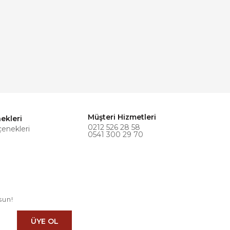
Müşteri Hizmetleri
ekleri
0212 526 28 58
çenekleri
0541 300 29 70
sun!
ÜYE OL