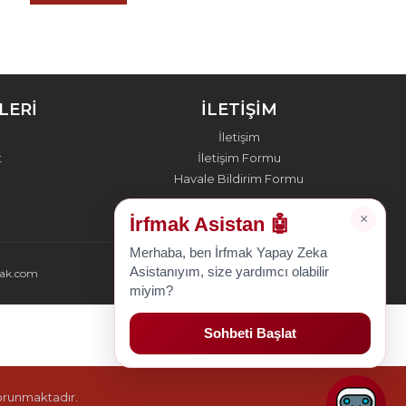
LERİ
İLETİŞİM
İletişim
t
İletişim Formu
Havale Bildirim Formu
×
İrfmak Asistan 🤖
Merhaba, ben İrfmak Yapay Zeka
Asistanıyım, size yardımcı olabilir
mak.com
miyim?
Sohbeti Başlat
korunmaktadır.