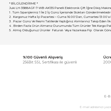
* BİLGİLENDİRME *
Juki LH-3588AGF-7-WB-AK135 Panelli Elektronik Çift İğne Dikiş Makine
1 . Tüm Siparişleriniz 1 İle 2 İş Günü İçerisinde Stoktan Gönderilmektedir
2 . Kargonuz Hafta İçi Pazartesi – Cuma 16:00’Dan, Cumartesi 13:00’a
3 . Pazar Günü Ve Resmi Tatillerde Yaptığınız Alımlarınız Takip Eden İlk
4 . Birden Fazla Ürün Almanız Durumunda Tüm Ürünler Tek Kargo Pak
5 . Almış Olduğunuz Ürünler Faturalı Veya Yazarkasa Fişi Olarak Gönd
%100 Güvenli Alışveriş
Ücr
256Bit SSL Sertifikası ile güvenli
2000
E-B