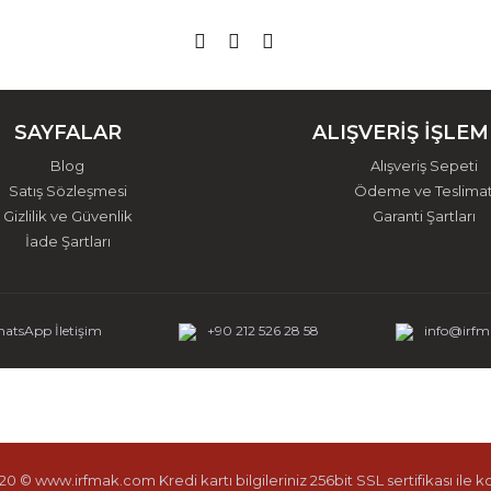
SAYFALAR
ALIŞVERİŞ İŞLEM
Blog
Alışveriş Sepeti
Satış Sözleşmesi
Ödeme ve Teslima
Gizlilik ve Güvenlik
Garanti Şartları
İade Şartları
atsApp İletişim
+90 212 526 28 58
info@irf
0 © www.irfmak.com Kredi kartı bilgileriniz 256bit SSL sertifikası ile 