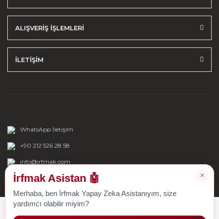
ALIŞVERİŞ İŞLEMLERİ
İLETİŞİM
WhatsApp İletişim
+90 212 526 28 58
info@irfmak.com
×
İrfmak Asistan 🤖
Merhaba, ben İrfmak Yapay Zeka Asistanıyım, size
yardımcı olabilir miyim?