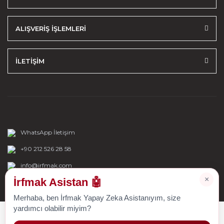
ALIŞVERİŞ İŞLEMLERİ
İLETİŞİM
WhatsApp İletişim
+90 212 526 28 58
info@irfmak.com
×
İrfmak Asistan 🤖
Merhaba, ben İrfmak Yapay Zeka Asistanıyım, size
yardımcı olabilir miyim?