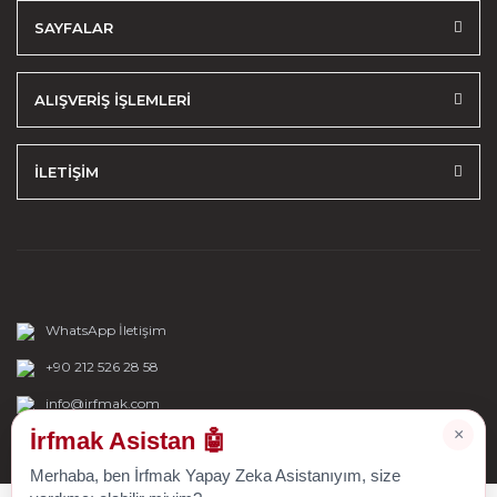
SAYFALAR
ALIŞVERİŞ İŞLEMLERİ
İLETİŞİM
WhatsApp İletişim
+90 212 526 28 58
info@irfmak.com
×
İrfmak Asistan 🤖
Merhaba, ben İrfmak Yapay Zeka Asistanıyım, size