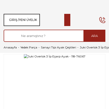
GIRIŞ /
YENI ÜYELIK
ARA
Anasayfa
Yedek Parça
Sanayi Tipi Ayak Çeşitleri
Juki Overlok 3 İp Eş