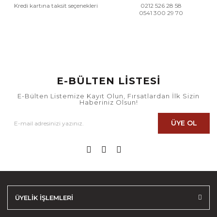
Kredi kartına taksit seçenekleri
0212 526 28 58
0541 300 29 70
E-BÜLTEN LİSTESİ
E-Bülten Listemize Kayıt Olun, Fırsatlardan İlk Sizin
Haberiniz Olsun!
ÜYE OL
ÜYELİK İŞLEMLERİ