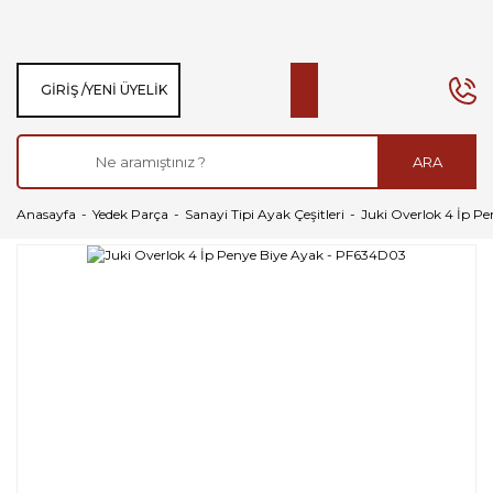
GIRIŞ /
YENI ÜYELIK
ARA
Anasayfa
Yedek Parça
Sanayi Tipi Ayak Çeşitleri
Juki Overlok 4 İp P