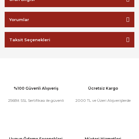
Yorumlar
Taksit Seçenekleri
%100 Güvenli Alışveriş
Ücretsiz Kargo
256Bit SSL Sertifikası ile güvenli
2000 TL ve Üzeri Alışverişlerde
Uygun Ödeme Seçenekleri
Müşteri Hizmetleri