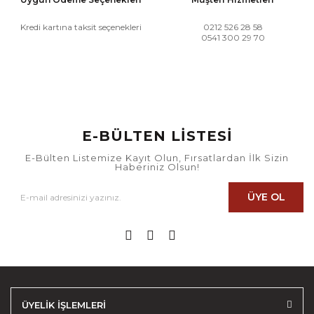
Kredi kartına taksit seçenekleri
0212 526 28 58
0541 300 29 70
E-BÜLTEN LİSTESİ
E-Bülten Listemize Kayıt Olun, Fırsatlardan İlk Sizin
Haberiniz Olsun!
ÜYE OL
ÜYELİK İŞLEMLERİ